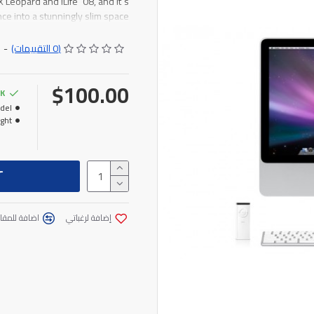
eopard and iLife ´08, and it´s
e into a stunningly slim space.
(0 التقييمات)
-
$100.00
CK
el:
ght:
إضافة لرغباتي
اضافة للمقار