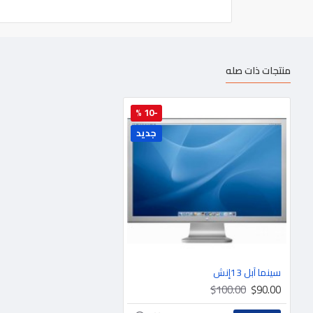
منتجات ذات صله
-10 %
جديد
سينما آبل 13إنش
$100.00
$90.00