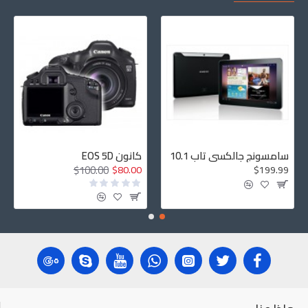
سامسونج جالكسي تاب 10.1
كانون EOS 5D
$100.00
$80.00
$199.99