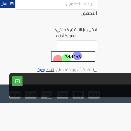
ارسال
التحقق
ادخل رمز التحقق كما في
الصورة أدناه
لقد قرأت ووافقت على
الخصوصية