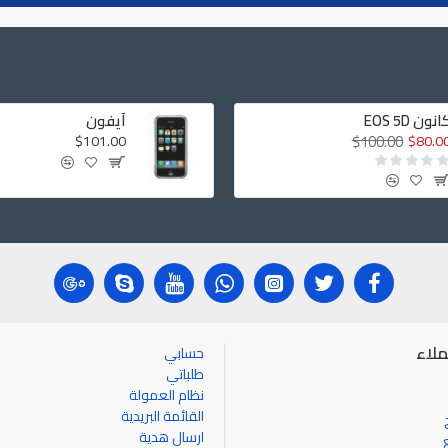
انون EOS 5D
آيفون
$100.00
$101.00
$80.0
لاء
حسابي
طلباتي
نظام العمولة
القائمة البريدية
ارسال هدية