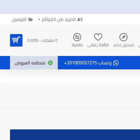
المزيد من القوائم
التوصيل
0 منتجات - $0.00
تسجيل جديد
قائمة رغباتي
مقارنة
وتساب 201005037275+
منطقه العروض