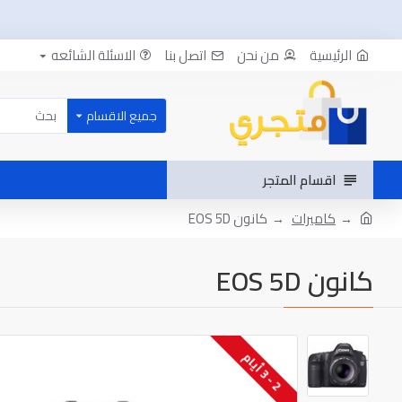
الرئيسية
من نحن
اتصل بنا
الاسئلة الشائعه
جميع الاقسام
اقسام المتجر
كاميرات
كانون EOS 5D
كانون EOS 5D
-
أ
ي
ا
3
2
م