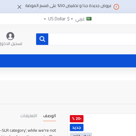
عروض جديدة جدا و تخفيض 50% على قسم الموضة
عربي
$
US Dollar
تسجيل الدخول
الوصف
التعليقات
-20 %
جديد
D-SLR category', while we're not
عرض خاص