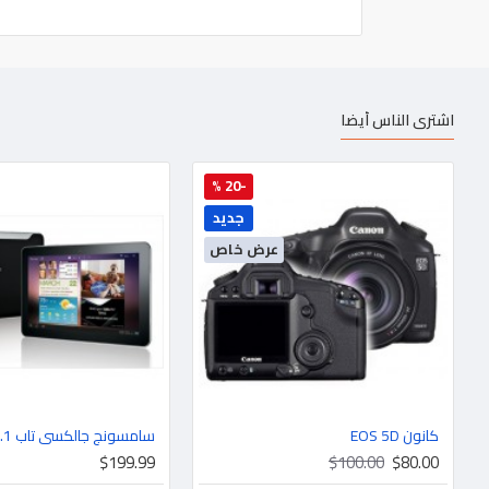
اشترى الناس أيضا
-20 %
جديد
عرض خاص
كانون EOS 5D
سامسونج جالكسي تاب 10.1
$199.99
$100.00
$80.00