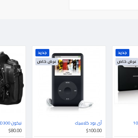
جديد
جديد
عرض خاص
عرض خاص
أي بود كلاسيك
نيكون D300
$80.00
$100.00