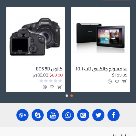
سامسونج جالكسي تاب 10.1
كانون EOS 5D
$100.00
$80.00
$199.99