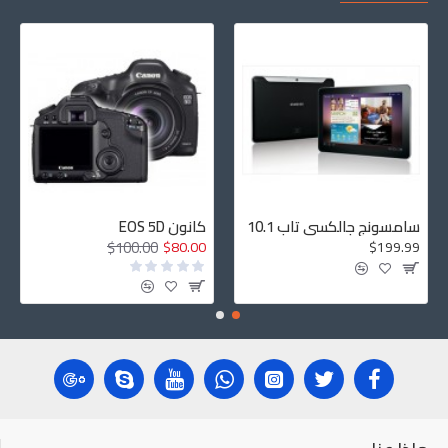
سامسونج جالكسي تاب 10.1
كانون EOS 5D
$100.00
$80.00
$199.99