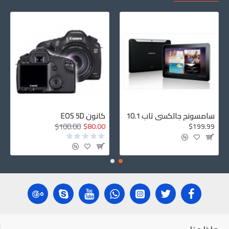
سامسونج جالكسي تاب 10.1
كانون EOS 5D
$100.00
$80.00
$199.99